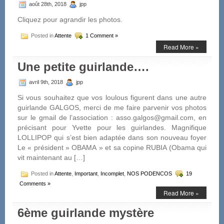
août 28th, 2018
jpp
Cliquez pour agrandir les photos.
Posted in
Attente
1 Comment »
Read More »
Une petite guirlande….
avril 9th, 2018
jpp
Si vous souhaitez que vos loulous figurent dans une autre
guirlande GALGOS, merci de me faire parvenir vos photos
sur le gmail de l’association : asso.galgos@gmail.com, en
précisant pour Yvette pour les guirlandes. Magnifique
LOLLIPOP qui s’est bien adaptée dans son nouveau foyer
Le « président » OBAMA » et sa copine RUBIA (Obama qui
vit maintenant au […]
Posted in
Attente
,
Important
,
Incomplet
,
NOS PODENCOS
19
Comments »
Read More »
6ème guirlande mystère