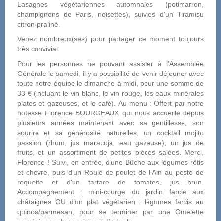
Lasagnes végétariennes automnales (potimarron,
champignons de Paris, noisettes), suivies d’un Tiramisu
citron-praliné.
Venez nombreux(ses) pour partager ce moment toujours
très convivial.
Pour les personnes ne pouvant assister à l’Assemblée
Générale le samedi, il y a possibilité de venir déjeuner avec
toute notre équipe le dimanche à midi, pour une somme de
33 € (incluant le vin blanc, le vin rouge, les eaux minérales
plates et gazeuses, et le café). Au menu : Offert par notre
hôtesse Florence BOURGEAUX qui nous accueille depuis
plusieurs années maintenant avec sa gentillesse, son
sourire et sa générosité naturelles, un cocktail mojito
passion (rhum, jus maracuja, eau gazeuse), un jus de
fruits, et un assortiment de petites pièces salées. Merci,
Florence ! Suivi, en entrée, d’une Bûche aux légumes rôtis
et chèvre, puis d’un Roulé de poulet de l’Ain au pesto de
roquette et d’un tartare de tomates, jus brun.
Accompagnement : mini-courge du jardin farcie aux
châtaignes OU d’un plat végétarien : légumes farcis au
quinoa/parmesan, pour se terminer par une Omelette