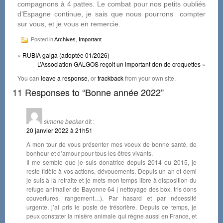
compagnons à 4 pattes. Le combat pour nos petits oubliés
d’Espagne continue, je sais que nous pourrons compter
sur vous, et je vous en remercie.
Posted in
Archives
,
Important
«
RUBIA galga (adoptée 01/2026)
L’Association GALGOS reçoit un important don de croquettes
»
You can
leave a response
, or
trackback
from your own site.
11 Responses to “Bonne année 2022”
simone becker
dit :
20 janvier 2022 à 21h51
A mon tour de vous présenter mes voeux de bonne santé, de
bonheur et d’amour pour tous les êtres vivants.
Il me semble que je suis donatrice depuis 2014 ou 2015, je
reste fidèle à vos actions, dévouements. Depuis un an et demi
je suis à la retraite et je mets mon temps libre à disposition du
refuge animalier de Bayonne 64 ( nettoyage des box, tris dons
couvertures, rangement…). Par hasard et par nécessité
urgente, j’ai pris le poste de trésorière. Depuis ce temps, je
peux constater la misère animale qui règne aussi en France, et