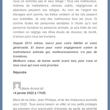
nous ne sommes pas le seul refuge ! Tous ces malheureux,
victimes de maltraitance, sévices, oublis, négligences et
abandons peuplent nos refuges. Au nom de l’argent les
élevages sont permis, les trafics existent, et les lois passent
aux oubliettes. Je vois des malheureux tous les jours. Et
comme toutes les personnes sensibles à l’Autre qu’il soit
personne humaine ou personne animale, je suis triste de voir
combien on néglige ces êtres doués de douceur, de bonté,
d’amour pour nous les humains.
Depuis 2013 même, merci pour votre fidélité et votre
générosité. Et bravo pour votre engagement contre la
maltraitance animale qui, malheureusement, n’a pas de
frontières.
Meilleurs vœux, de bonne santé avant tout, pour vous et
tous ceux qui vous sont proches.
Répondre
Marie-Annick
dit :
14 janvier 2022 à 17h25
Merci de ce bilan, Jean-Philippe, et de tes chaleureux souhaits
pour 2022. Tous avons besoin en effet, et nos petits protégés
les premiers, d’un grand plein d’énergie, de santé, de sérénité