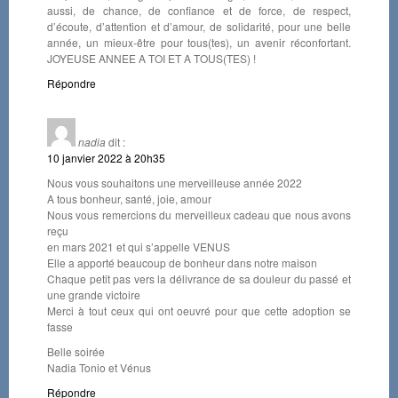
aussi, de chance, de confiance et de force, de respect,
d’écoute, d’attention et d’amour, de solidarité, pour une belle
année, un mieux-être pour tous(tes), un avenir réconfortant.
JOYEUSE ANNEE A TOI ET A TOUS(TES) !
Répondre
nadia
dit :
10 janvier 2022 à 20h35
Nous vous souhaitons une merveilleuse année 2022
A tous bonheur, santé, joie, amour
Nous vous remercions du merveilleux cadeau que nous avons
reçu
en mars 2021 et qui s’appelle VENUS
Elle a apporté beaucoup de bonheur dans notre maison
Chaque petit pas vers la délivrance de sa douleur du passé et
une grande victoire
Merci à tout ceux qui ont oeuvré pour que cette adoption se
fasse
Belle soirée
Nadia Tonio et Vénus
Répondre