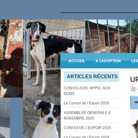
ACCUEIL
A L’ADOPTION
LE
INFORMATIONS GENERALES
ARTICLES RÉCENTS
U
CONVOI 2026, APPEL AUX
o
DONS
Le Convoi de l’Espoir 2025
ASSEMBLEE GENERALE 8
NOVEMBRE 2025
CONVOI DE L’ESPOIR 2025
Le Convoi de l’Espoir 2024