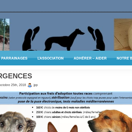
S PARRAINAGES
L’ASSOCIATION
ADHÉRER – AIDER
NOTRE 
RGENCES
ctobre 25th, 2018
jpp