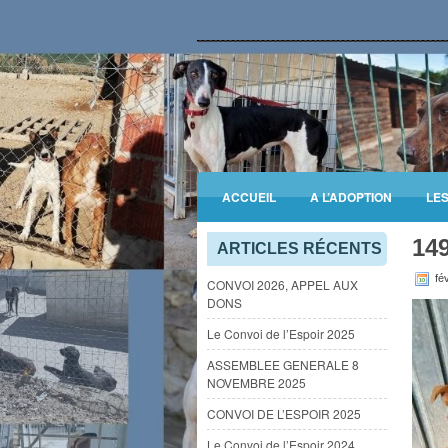
ACCUEIL
A L’ADOPTION
LE
14
INFORMATIONS GENERALES
ARTICLES RÉCENTS
fév
CONVOI 2026, APPEL AUX
DONS
Le Convoi de l’Espoir 2025
ASSEMBLEE GENERALE 8
NOVEMBRE 2025
CONVOI DE L’ESPOIR 2025
Le Convoi de l’Espoir 2024