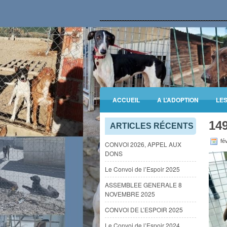
ACCUEIL
A L’ADOPTION
LE
14
INFORMATIONS GENERALES
ARTICLES RÉCENTS
fév
CONVOI 2026, APPEL AUX
DONS
Le Convoi de l’Espoir 2025
ASSEMBLEE GENERALE 8
NOVEMBRE 2025
CONVOI DE L’ESPOIR 2025
Le Convoi de l’Espoir 2024