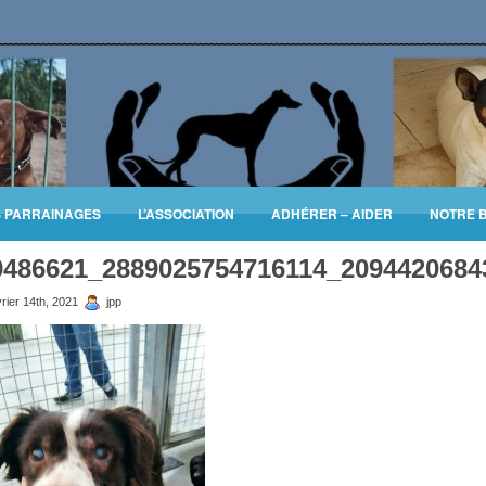
S PARRAINAGES
L’ASSOCIATION
ADHÉRER – AIDER
NOTRE 
9486621_2889025754716114_2094420684
rier 14th, 2021
jpp