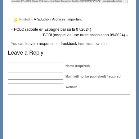
Posted in
A l'adoption
,
Archives
,
Important
«
POLO (adopté en Espagne par sa fa 07/2024)
BOBI (adopté via une autre association 09/2024)
»
You can
leave a response
, or
trackback
from your own site.
Leave a Reply
Name (required)
Mail (will not be published) (required)
Website