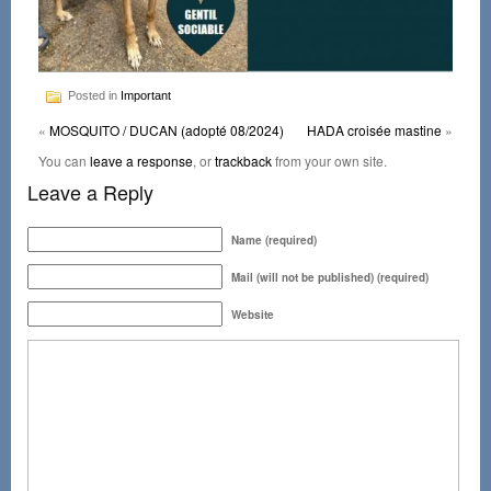
Posted in
Important
«
MOSQUITO / DUCAN (adopté 08/2024)
HADA croisée mastine
»
You can
leave a response
, or
trackback
from your own site.
Leave a Reply
Name (required)
Mail (will not be published) (required)
Website