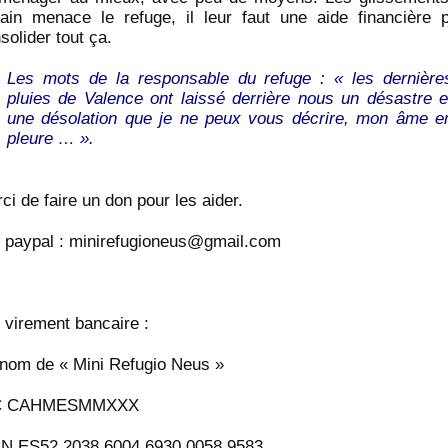
rain menace le refuge, il leur faut une aide financière 
solider tout ça.
Les mots de la responsable du refuge : « les dernière
pluies de Valence ont laissé derrière nous un désastre e
une désolation que je ne peux vous décrire, mon âme e
pleure … ».
ci de faire un don pour les aider.
 paypal :
minirefugioneus@gmail.com
 virement bancaire :
nom de « Mini Refugio Neus »
C CAHMESMMXXX
N ES52 2038 6004 6930 0058 9583