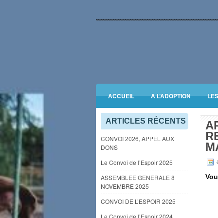
ACCUEIL
A L’ADOPTION
LE
INFORMATIONS GENERALES
ARTICLES RÉCENTS
A
R
CONVOI 2026, APPEL AUX
MA
DONS
Le Convoi de l’Espoir 2025
a
Vou
ASSEMBLEE GENERALE 8
NOVEMBRE 2025
CONVOI DE L’ESPOIR 2025
Le Convoi de l’Espoir 2024