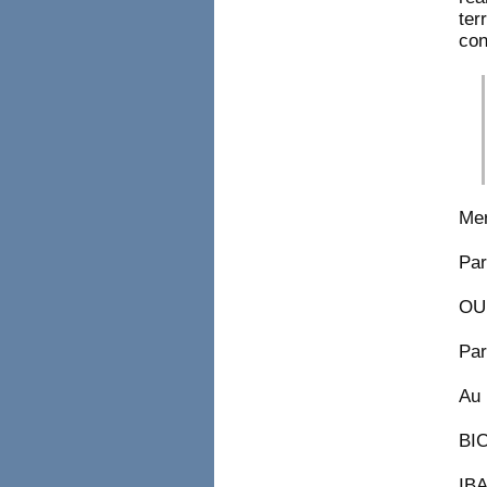
ter
con
Mer
Par
OU
Par
Au 
BI
IBA