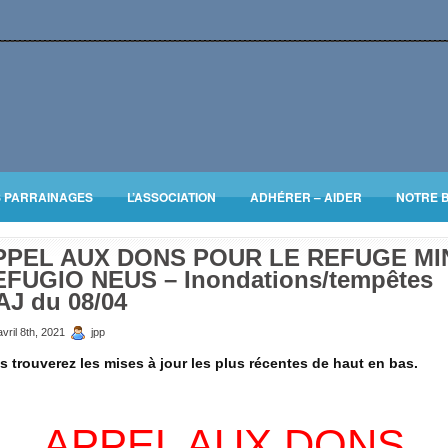
S PARRAINAGES
L’ASSOCIATION
ADHÉRER – AIDER
NOTRE 
PPEL AUX DONS POUR LE REFUGE MI
EFUGIO NEUS – Inondations/tempêtes
J du 08/04
vril 8th, 2021
jpp
s trouverez les mises à jour les plus récentes de haut en bas.
APPEL AUX DONS