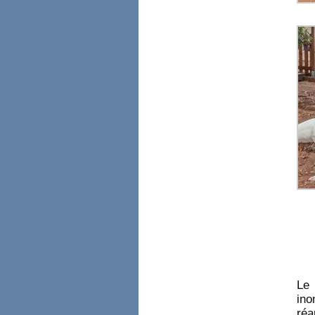
Le 
ino
réa