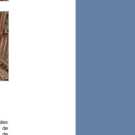
 des
t de
s de