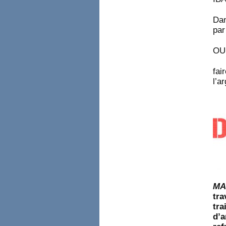
Dan
par
OU
fai
l’a
MA
tr
tr
d’a