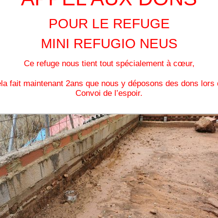
POUR LE REFUGE
MINI REFUGIO NEUS
Ce refuge nous tient tout spécialement à cœur,
la fait maintenant 2ans que nous y déposons des dons lors
Convoi de l’espoir.