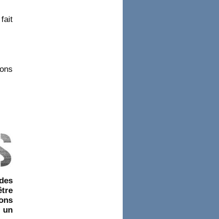
fait
rons
 des
tre
ons
r un