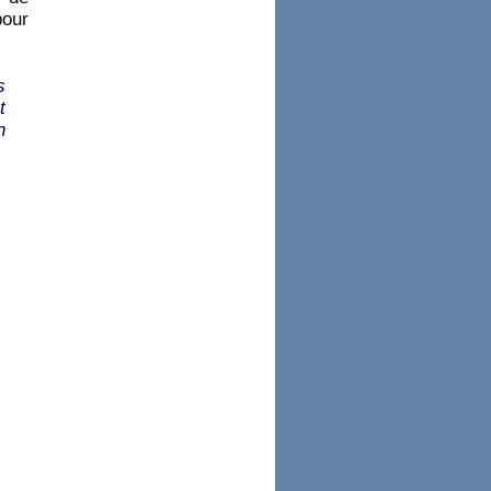
pour
s
t
n