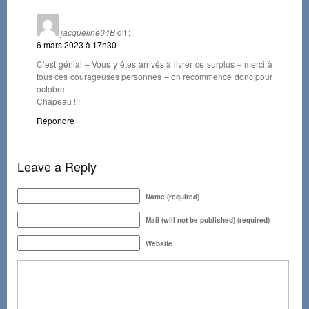
jacqueline04B
dit :
6 mars 2023 à 17h30
C’est génial – Vous y êtes arrivés à livrer ce surplus – merci à
tous ces courageuses personnes – on recommence donc pour
octobre
Chapeau !!!
Répondre
Leave a Reply
Name (required)
Mail (will not be published) (required)
Website