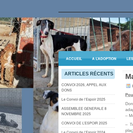
ACCUEIL
A L’ADOPTION
LE
INFORMATIONS GENERALES
ARTICLES RÉCENTS
Ma
CONVOI 2026, APPEL AUX
j
DONS
Pou
Le Convoi de l’Espoir 2025
Donc
ASSEMBLEE GENERALE 8
ada
NOVEMBRE 2025
– Mo
CONVOI DE L’ESPOIR 2025
– T
pla
Le Convoi de l’Espoir 2024