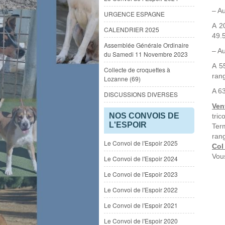
– Au
URGENCE ESPAGNE
A 2
CALENDRIER 2025
49.5
Assemblée Générale Ordinaire
– Au
du Samedi 11 Novembre 2023
A 5
Collecte de croquettes à
rang
Lozanne (69)
A 63
DISCUSSIONS DIVERSES
Ven
NOS CONVOIS DE
tric
L'ESPOIR
Ter
ran
Le Convoi de l'Espoir 2025
Co
Vous
Le Convoi de l'Espoir 2024
Le Convoi de l'Espoir 2023
Le Convoi de l'Espoir 2022
Le Convoi de l'Espoir 2021
Le Convoi de l'Espoir 2020