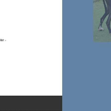
oter
»