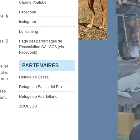
Chaine Youtube
Facebook
re à
Instagram
Le teaming
Page des parrainages de
es 2
l'Association GALGOS (via
Facebook)
PARTENAIRES
le et
côté.
Refuge de Baeza
4ème
Refuge de Palma del Rio
sse.
Refuge de Puertollano
ant.
ZOOPLUS