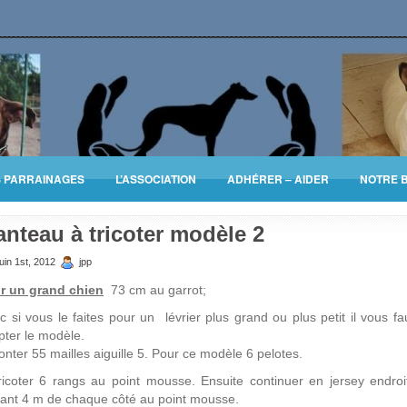
S PARRAINAGES
L’ASSOCIATION
ADHÉRER – AIDER
NOTRE 
nteau à tricoter modèle 2
uin 1st, 2012
jpp
r un grand chien
73 cm au garrot;
 si vous le faites pour un lévrier plus grand ou plus petit il vous f
pter le modèle.
nter 55 mailles aiguille 5. Pour ce modèle 6 pelotes.
ricoter 6 rangs au point mousse. Ensuite continuer en jersey endroi
çant 4 m de chaque côté au point mousse.